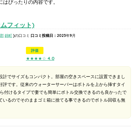
にはぴったりの内容です。
(ファムフィット)
郡
錦町
)の口コミ
口コミ投稿日：
2023年9月
評価
★★★★☆
4.0
設計でサイズもコンパクト。部屋の空きスペースに設置できまし
好評です。従来のウォーターサーバーはボトルを上から挿すタイ
下から付けるタイプで妻でも簡単にボトル交換できるのも良かったで
ているのでそのままゴミ箱に捨てる事できるのでボトル回収も無