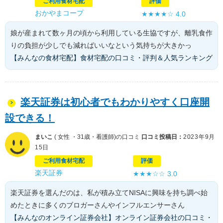
ご利用食材宅配
評価
おかやまコープ
★★★★☆
4.0
娘が産まれて数ヶ月の頃から利用している生協ですが、離乳食作
りの負担が少しでも減ればいいなという気持ちが大きかっ
【みんなの食材宅配】食材宅配の口コミ・評判＆人気ランキング
楽天証券は初心者でもわかりやすく口座開
設できる！
まいこ
( 女性 ・31歳・看護師)の口コミ
口コミ投稿日：
2023年9月
15日
ご利用食材宅配
評価
楽天証券
★★★☆☆
3.0
楽天証券を選んだのは、私が積み立てNISAに興味を持ち調べ始
めたときに多くのブロガーさんやインフルエンサーさん
【みんなのオンライン証券会社】オンライン証券会社の口コミ・