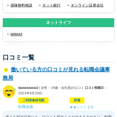
保険無料相談
ネット銀行
オンライン証券会社
ネットライフ
WiMAX
口コミ一覧
働いている方の口コミが見れる転職会議事
務局
tjuuuuuuuuu2
( 女性 ・24歳・会社員)の口コミ
口コミ投稿日：
2023年9月29日
ご利用食材宅配
評価
転職会議
★★☆☆☆
2.0