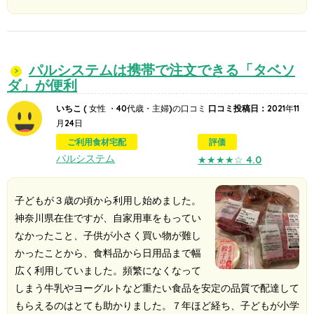
パルシステムは携帯で注文できる「タベソ
ダ」が便利
いちこ
( 女性 ・40代歳・主婦)の口コミ
口コミ投稿日：
2021年11
月24日
ご利用食材宅配
評価
パルシステム
★★★★☆
4.0
子どもが３歳の頃から利用し始めました。
神奈川県在住ですが、自家用車をもってい
なかったこと、子供が小さく買い物が難し
かったことから、食料品から日用品まで幅
広く利用していました。頻繁になくなって
しまう牛乳やヨーグルトなど重たい食品を安定の品質で配達して
もらえるのはとても助かりました。７年ほど経ち、子どもが小学