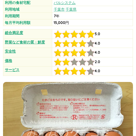
利用の食材宅配
パルシステム
利用地域
千葉市
千葉県
利用期間
7年
毎月平均利用額
15,000円
総合満足度
5.0
野菜など食材の質・鮮度
4.0
安全性
4.0
価格
2.0
サービス
4.0