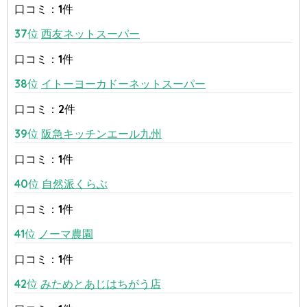
口コミ：1件
37位
西友ネットスーパー
口コミ：1件
38位
イトーヨーカドーネットスーパー
口コミ：2件
39位
阪急キッチンエール九州
口コミ：1件
40位
自然派くらぶ
口コミ：1件
41位
ノーマ農園
口コミ：1件
42位
みためとあじはちがう店