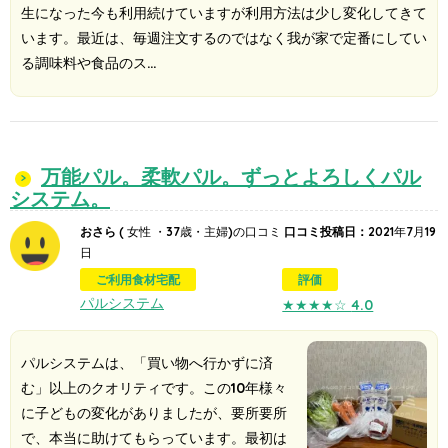
生になった今も利用続けていますが利用方法は少し変化してきて
います。最近は、毎週注文するのではなく我が家で定番にしてい
る調味料や食品のス…
万能パル。柔軟パル。ずっとよろしくパル
システム。
おさら
( 女性 ・37歳・主婦)の口コミ
口コミ投稿日：
2021年7月19
日
ご利用食材宅配
評価
パルシステム
★★★★☆
4.0
パルシステムは、「買い物へ行かずに済
む」以上のクオリティです。この10年様々
に子どもの変化がありましたが、要所要所
で、本当に助けてもらっています。最初は