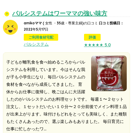
パルシステムはワーママの強い味方
amikoママ
( 女性 ・35歳・専業主婦)の口コミ
口コミ投稿日：
2022年5月17日
ご利用食材宅配
評価
パルシステム
★★★★★
5.0
子どもが離乳食を食べ始めるころからパル
システムを利用しています。今はそんな我
が子も小学生になり、毎日パルシステムの
食材を食べながら成長してきました。 育
休からお仕事に復帰し、晩ごはんに大活躍
したのがパルシステムのお料理セットです。 毎週１〜２セット
注文し、１セットだいたい１０分〜２０分前後でメイン料理１品
が出来上がります。味付けもどれをとっても美味しく、また種類
もたくさんあったので、選ぶ楽しみもありました。 毎日育児に
仕事に忙しかったワ…