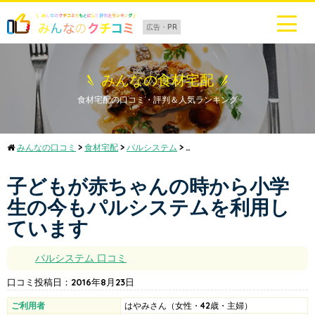
広告・PR
みんなの食材宅配
食材宅配の口コミ・評判＆人気ランキング
みんなの口コミ
>
食材宅配
>
パルシステム
>
子どもが赤ちゃんの時から小学生
子どもが赤ちゃんの時から小学
生の今もパルシステムを利用し
ています
パルシステム
口コミ
口コミ投稿日：
2016年8月23日
ご利用者
はやみ
さん
（女性・42歳・主婦）