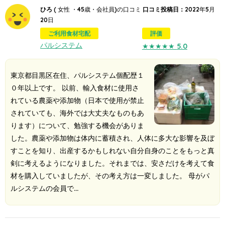
ひろ
( 女性 ・45歳・会社員)の口コミ
口コミ投稿日：
2022年5月
20日
ご利用食材宅配
評価
パルシステム
★★★★★
5.0
東京都目黒区在住、パルシステム個配歴１
０年以上です。 以前、輸入食材に使用さ
れている農薬や添加物（日本で使用が禁止
されていても、海外では大丈夫なものもあ
ります）について、勉強する機会がありま
した。農薬や添加物は体内に蓄積され、人体に多大な影響を及ぼ
すことを知り、出産するかもしれない自分自身のことをもっと真
剣に考えるようになりました。それまでは、安さだけを考えて食
材を購入していましたが、その考え方は一変しました。 母がパ
ルシステムの会員で…