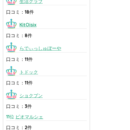
生活クラブ
口コミ：18件
KitOisix
口コミ：8件
らでぃっしゅぼーや
口コミ：11件
トドック
口コミ：11件
ショクブン
口コミ：3件
11位
ビオマルシェ
口コミ：2件