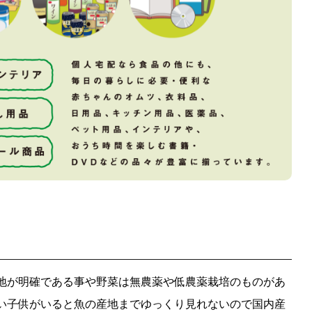
地が明確である事や野菜は無農薬や低農薬栽培のものがあ
い子供がいると魚の産地までゆっくり見れないので国内産