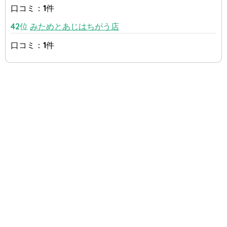
口コミ：1件
42位
みためとあじはちがう店
口コミ：1件