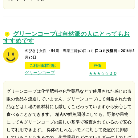
グリーンコープは自然派の人にとってもお
すすめです
のびさ
( 女性 ・54歳・専業主婦)の口コミ
口コミ投稿日：
2016年8
月23日
ご利用食材宅配
評価
グリーンコープ
★★★☆☆
3.0
グリーンコープは化学肥料や化学薬品などで使用された感じの市
販の食品を流通していません。グリーンコープにて開発された食
品などは工場の原材料にも厳しくこだわっていますから安心して
食べることができます。 精肉や鮮魚関係にしても、野菜や果物
にしてもグリーンコープの厳しい基準で審査されているので安心
して利用できます。 得体のしれないモノに対して徹底的に排除
していることもあるので、化学薬品などのアレルギーの人でもグ