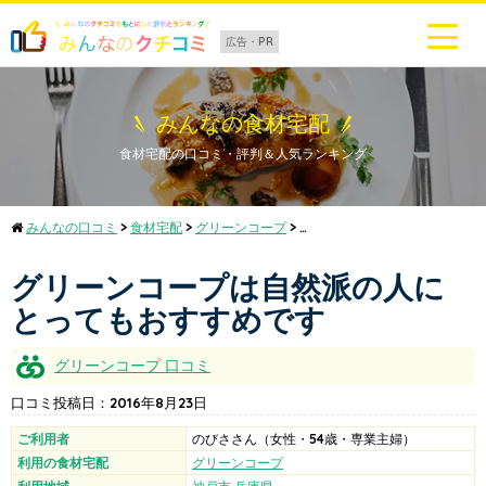
広告・PR
みんなの食材宅配
食材宅配の口コミ・評判＆人気ランキング
みんなの口コミ
>
食材宅配
>
グリーンコープ
>
グリーンコープは自然派の人に
グリーンコープは自然派の人に
とってもおすすめです
グリーンコープ
口コミ
口コミ投稿日：
2016年8月23日
ご利用者
のびさ
さん
（女性・54歳・専業主婦）
利用の食材宅配
グリーンコープ