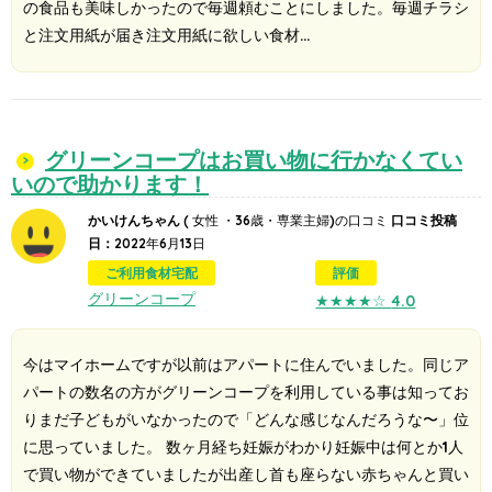
の食品も美味しかったので毎週頼むことにしました。毎週チラシ
と注文用紙が届き注文用紙に欲しい食材…
グリーンコープはお買い物に行かなくてい
いので助かります！
かいけんちゃん
( 女性 ・36歳・専業主婦)の口コミ
口コミ投稿
日：
2022年6月13日
ご利用食材宅配
評価
グリーンコープ
★★★★☆
4.0
今はマイホームですが以前はアパートに住んでいました。同じア
パートの数名の方がグリーンコープを利用している事は知ってお
りまだ子どもがいなかったので「どんな感じなんだろうな〜」位
に思っていました。 数ヶ月経ち妊娠がわかり妊娠中は何とか1人
で買い物ができていましたが出産し首も座らない赤ちゃんと買い