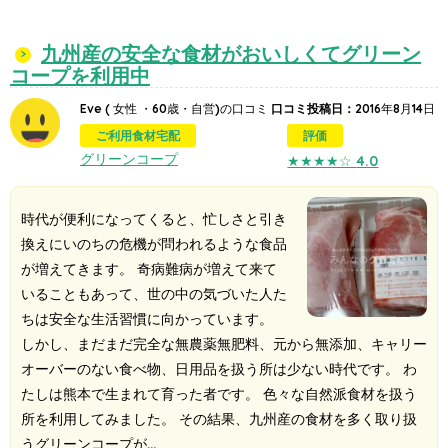
九州産の安全な食材がおいしくてグリーン
コープを利用中
Eve
( 女性 ・60歳・自営)の口コミ
口コミ投稿日：
2016年8月14日
ご利用食材宅配
評価
グリーンコープ
★★★★☆
4.0
時代が便利になってくると、忙しさと引き
換えにいのちの危機が問われるような食品
が増えてきます。 奇病難病が増えて来て
いることもあって、世の中の気づいた人た
ちは安全な生活習慣に向かっています。
しかし、まだまだ完全な無農薬無肥料、元から無添加、キャリー
オーバーのない食べ物、日用品を扱う所は少ない時代です。 わ
たしは熊本で生まれて育った者です。 色々な自然派食材を扱う
所を利用してみました。 その結果、九州産の食材を多く取り扱
うグリーンコープが…