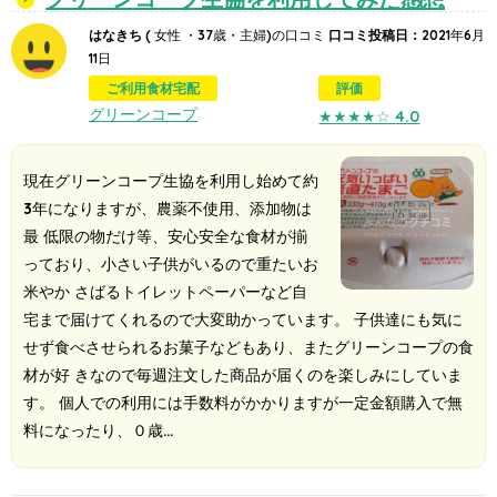
はなきち
( 女性 ・37歳・主婦)の口コミ
口コミ投稿日：
2021年6月
11日
ご利用食材宅配
評価
グリーンコープ
★★★★☆
4.0
現在グリーンコープ生協を利用し始めて約
3年になりますが、農薬不使用、添加物は
最 低限の物だけ等、安心安全な食材が揃
っており、小さい子供がいるので重たいお
米やか さばるトイレットペーパーなど自
宅まで届けてくれるので大変助かっています。 子供達にも気に
せず食べさせられるお菓子などもあり、またグリーンコープの食
材が好 きなので毎週注文した商品が届くのを楽しみにしていま
す。 個人での利用には手数料がかかりますが一定金額購入で無
料になったり、０歳…